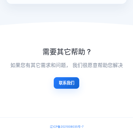
需要其它帮助 ?
如果您有其它需求和问题， 我们很愿意帮助您解决
联系我们
辽ICP备2021008035号-7