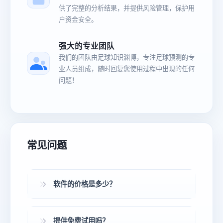
供了完整的分析结果，并提供风险管理，保护用
户资金安全。
强大的专业团队
我们的团队由足球知识渊博，专注足球预测的专
业人员组成，随时回复您使用过程中出现的任何
问题！
常见问题
软件的价格是多少？
提供免费试用吗？