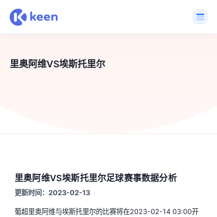
里奥阿维VS埃斯托里尔
里奥阿维VS埃斯托里尔足球赛事数据分析
更新时间：2023-02-13
葡超里奥阿维与埃斯托里尔的比赛将在2023-02-14 03:00开