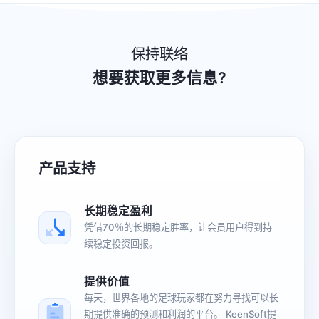
保持联络
想要获取更多信息?
产品支持
长期稳定盈利
凭借70％的长期稳定胜率，让会员用户得到持
续稳定投资回报。
提供价值
每天，世界各地的足球玩家都在努力寻找可以长
期提供准确的预测和利润的平台。 KeenSoft提