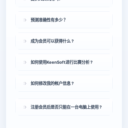
预测准确性有多少 ？
成为会员可以获得什么 ?
如何使用KeenSoft进行比赛分析 ?
如何修改我的帐户信息 ?
注册会员后是否只能在一台电脑上使用 ?