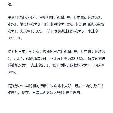
始。
里奥阿维走势分析：里奥阿维近6场比赛，其中赢盘场次为2，
走水1，输盘场次为3，亚让获胜率为40%。超过预期进球数场
次为1，大球率16.67%，低于预期进球数场次为5，小球率
83.33%。
埃斯托里尔走势分析：埃斯托里尔近6场比赛，其中赢盘场次为
2，走水0，输盘场次为4，亚让获胜率为33.33%。超过预期进
球数场次为1，大球率20%，低于预期进球数场次为4，小球率
80%。
情报分析：里约和阿维最近状态都不太好，最后一场对决也很
难匹配。现在，再次见面时每人得1分是合理的。