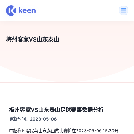
梅州客家VS山东泰山
梅州客家VS山东泰山足球赛事数据分析
更新时间：2023-05-06
中超梅州客家与山东泰山的比赛将在2023-05-06 15:30开