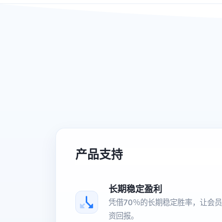
产品支持
长期稳定盈利
凭借70％的长期稳定胜率，让会
资回报。