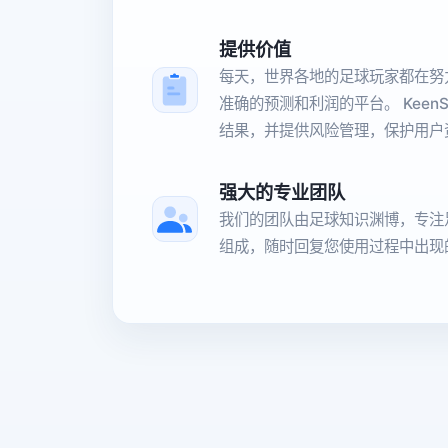
提供价值
每天，世界各地的足球玩家都在努
准确的预测和利润的平台。 Keen
结果，并提供风险管理，保护用户
强大的专业团队
我们的团队由足球知识渊博，专注
组成，随时回复您使用过程中出现