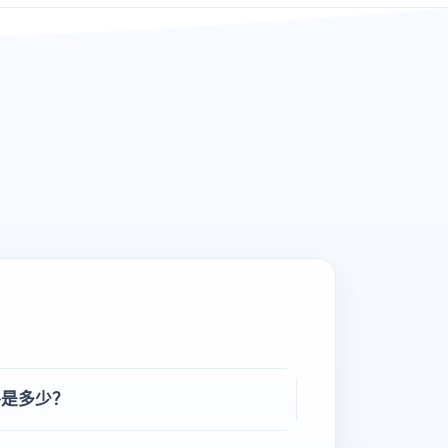
格是多少？