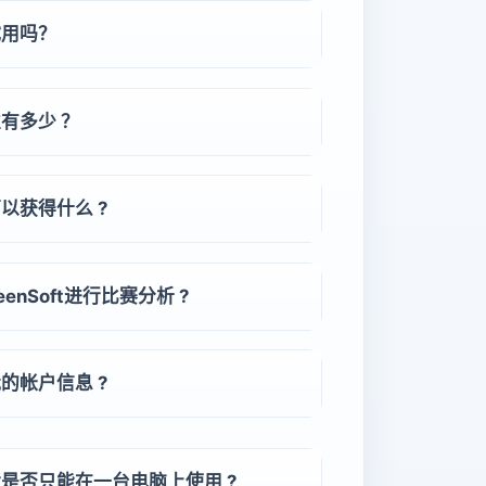
试用吗？
有多少 ？
以获得什么 ?
enSoft进行比赛分析 ?
的帐户信息 ?
是否只能在一台电脑上使用 ?