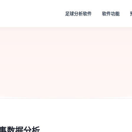
足球分析软件
软件功能
事数据分析