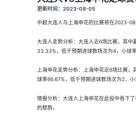
更新时间：2023-08-05
中超大连人与上海申花的比赛将在2023-08-0
大连人走势分析：大连人近6场比赛，其中赢
33.33%，低于预期进球数场次为4，小球率6
上海申花走势分析：上海申花近6场比赛，其
球率66.67%，低于预期进球数场次为2，小球
情报分析：大连人上海申花在此役中吞下了
的颓势。