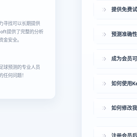
提供免费
力寻找可以长期提供
Soft提供了完整的分析
预测准确性
资金安全。
成为会员可
足球预测的专业人员
的任何问题！
如何使用Ke
如何修改我
注册会员后